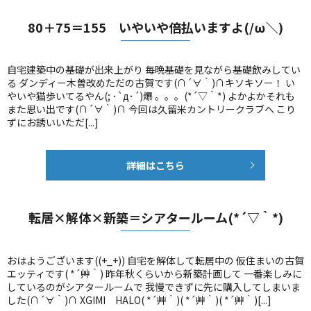
80＋75＝155 いやいや倍払いますよ(/ω＼)
自宅建築中の基礎が出来上がり 毎晩基礎を見ながら基礎飲みしてい
る ダンディー木曽改めただの古賀です(∩´∀｀)∩キソキソー！ い
やいや猫歩いてるやん(; ･`д･´)爆 。。。(*´▽｀*) よかよかそれも
また思い出です(∩´∀｀)∩ 今回は久留米カントリークラブへ こり
ずにお誘いいただ[...]
詳細はこちら
転居×解体×新築＝シアタールーム(*´▽｀*)
おはようございます((+_+)) 自宅を解体して転居中の 仮住まいの古賀
エッティです( *´艸｀) 昨年秋くらいから新築計画して 一番楽しみに
しているのがシアタールームで 我慢できずに先に購入してしまいま
した(∩´∀｀)∩ XGIMI HALO( *´艸｀)( *´艸｀)( *´艸｀)[...]