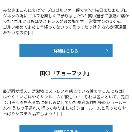
みなさまこんにちは?️‍♂️ プロゴルファー僕です?️‍♂️ 先日またまたブロ
グネタの為にゴルフを楽しんで参りました?️‍♂️ 笑い過ぎて腹筋が痛か
った? ゴルフはもはやストレス発散の場です。 営業マンのUくん。
ゴルフ始めてまだ１年経ってないって言ってたっけ？ なんか望遠鏡
みたいなの使[...]
詳細はこちら
田〇「チョーフッ♪」
最近雨が増え、洗濯物にストレスを感じている僕ですこんにちは?
はやく！いちはやくサンルームが欲しい！ それは置いといて、先日
Ｄ川氏へ恩を売る為に楽しみにしていた長府製作所様のショールー
ムへ うちの子連れて行って参りました? ショールームと言ったらや
っぱりシステム品でしょう！[...]
詳細はこちら