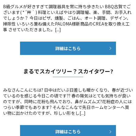
B級グルメが好きすぎて調理器具を常に持ち歩きたい BBQ古賀でご
ざいます( *´艸｀) 料理といえばやはり調理幅、楽、手間、お手入れ
でしょうか？ 今日はピザ、燻製、ごはん、オート調理、デザイン、
掃除性 いろいろ兼ね備えたPALOMA様新商品のCREAを取り換え工
事 させていただきました。[...]
詳細はこちら
まるでスカイツリー？スカイタワー?
みなさんこんにちは? 日中はだいぶ日差しも暖かくなり、春が近づい
ているのを感じる今日この頃です?? 春の陽気はとても気持ちが良い
のですが、同時に花粉も飛んでおり、鼻がムズムズ?花粉症の人には
つらい季節でもあります? そんなこんなで先日ホームセンターへ買
い物に出かけたのですが、珍しい形をし[...]
詳細はこちら