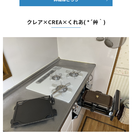
クレア×CREA×くれあ( *´艸｀)