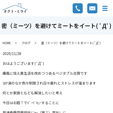
密（ミーツ）を避けてミートをイート( ﾟДﾟ)
HOME
ブログ
密（ミーツ）を避けてミートをイート( ﾟДﾟ)
2020/11/28
おはようございます( ﾟДﾟ)
痛風に怯え食生活を改めつつあるベジタブル古賀です
ｺﾛﾅ渦のなか色々制限され日々疲れとストレスが溜まります
何とか家族ともども解消したいと考え
今日はお庭？でﾊﾞｰﾍﾞｷｭｰすることに
早速食糧甲斐田氏に←（誰？）買出しに