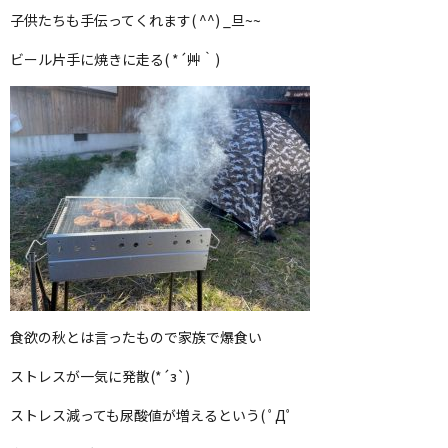
子供たちも手伝ってくれます( ^^) _旦~~
ビール片手に焼きに走る( *´艸｀)
食欲の秋とは言ったもので家族で爆食い
ストレスが一気に発散(*´з`)
ストレス減っても尿酸値が増えるという( ﾟДﾟ