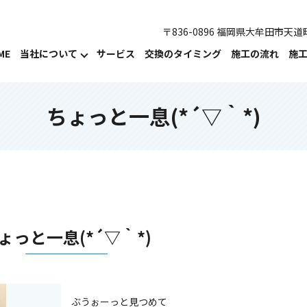
〒836-0896 福岡県大牟田市天道町
ME
当社について
サービス
交換のタイミング
施工の流れ
施
ちょっと一息(*´▽｀*)
ょっと一息(*´▽｀*)
ぶうぉーっと見つめて