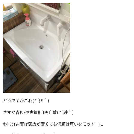
どうですかこれ( *´艸｀)
さすが森!いや古賀!!自画自賛( *´艸｀)
ｵｸﾄﾐﾗｲ古賀は頭皮が薄くても信頼は厚いをモットーに