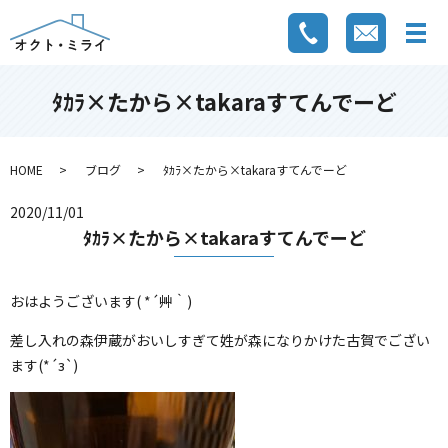
ﾀｶﾗ×たから×takaraすてんでーど
HOME
ブログ
ﾀｶﾗ×たから×takaraすてんでーど
2020/11/01
ﾀｶﾗ×たから×takaraすてんでーど
おはようございます( *´艸｀)
差し入れの森伊蔵がおいしすぎて姓が森になりかけた古賀でござい
ます(*´з`)