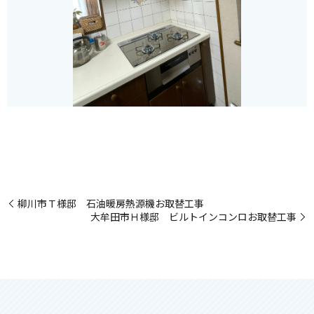
柳川市Ｔ様邸 石油暖房熱源機お取替工事
大牟田市Ｈ様邸 ビルトインコンロお取替工事