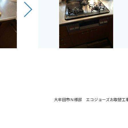
大牟田市Ｎ様邸 エコジョーズお取替工