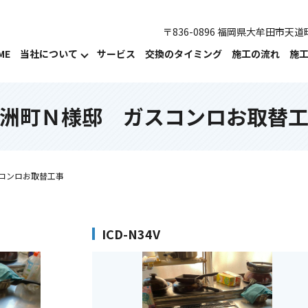
〒836-0896 福岡県大牟田市天道町
ME
当社について
サービス
交換のタイミング
施工の流れ
施
洲町Ｎ様邸 ガスコンロお取替
コンロお取替工事
ICD-N34V