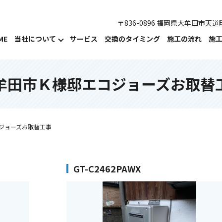
〒836-0896 福岡県大牟田市天道町
ME
当社について
サービス
交換のタイミング
施工の流れ
施
牟田市Ｋ様邸エコジョーズお取替
ジョーズお取替工事
GT-C2462PAWX