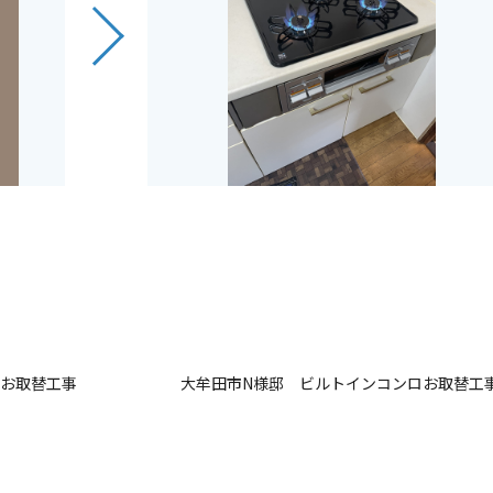
クお取替工事
大牟田市N様邸 ビルトインコンロお取替工