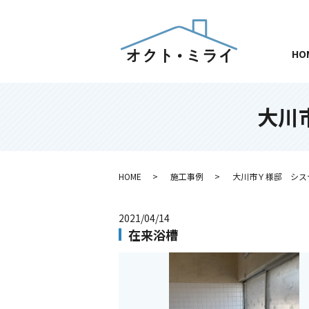
HO
大川
HOME
施工事例
大川市Ｙ様邸 シス
2021/04/14
在来浴槽