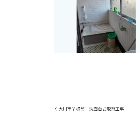
大川市Ｙ様邸 洗面台お取替工事