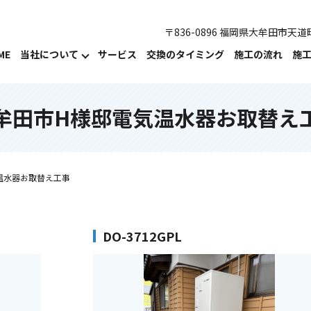
〒836-0896 福岡県大牟田市天道町
ME
当社について
サービス
交換のタイミング
施工の流れ
施
牟田市H様邸電気温水器お取替え
温水器お取替え工事
DO-3712GPL