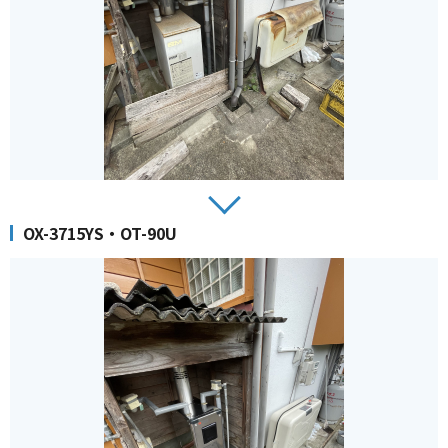
OX-3715YS・OT-90U