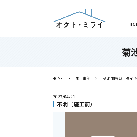
HO
菊
HOME
施工事例
菊池市I様邸 ダイ
2022/04/21
不明（施工前）