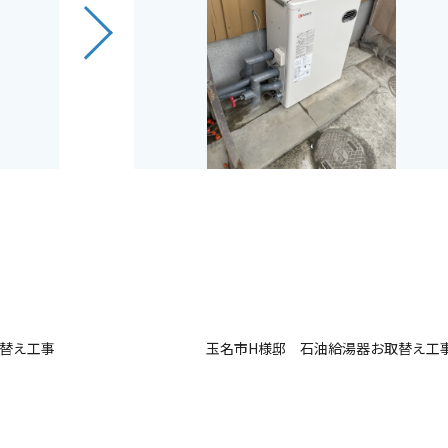
取替え工事
玉名市H様邸 石油給湯器お取替え工