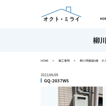
HO
柳
HOME
施工事例
柳川市施設A様 ガ
2022/06/09
GQ-2037WS