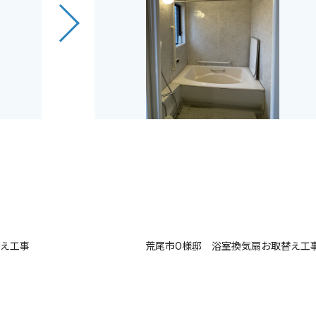
替え工事
荒尾市O様邸 浴室換気扇お取替え工