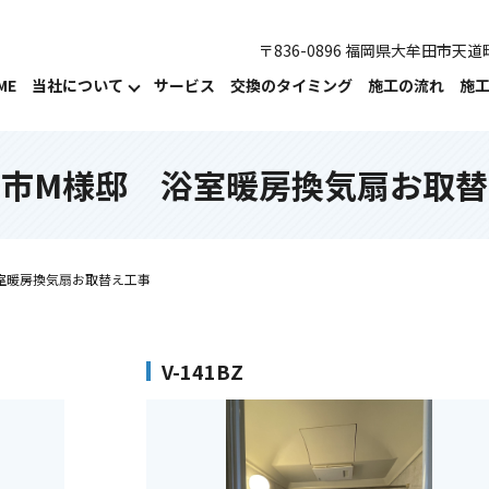
〒836-0896 福岡県大牟田市天道町
ME
当社について
サービス
交換のタイミング
施工の流れ
施
ま市M様邸 浴室暖房換気扇お取替
室暖房換気扇お取替え工事
V-141BZ