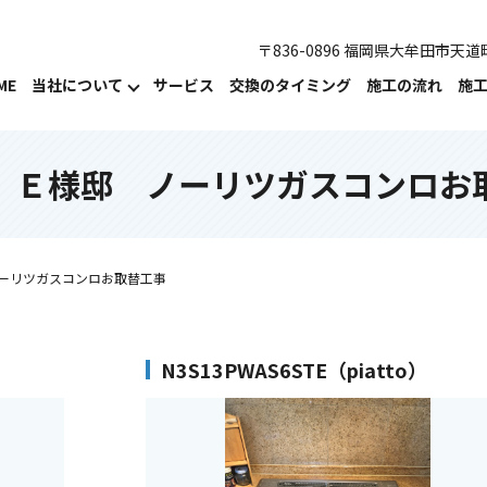
〒836-0896 福岡県大牟田市天道町
ME
当社について
サービス
交換のタイミング
施工の流れ
施
 Ｅ様邸 ノーリツガスコンロお
ーリツガスコンロお取替工事
N3S13PWAS6STE（piatto）