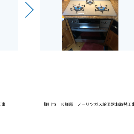
工事
柳川市 Ｋ様邸 ノーリツガス給湯器お取替工