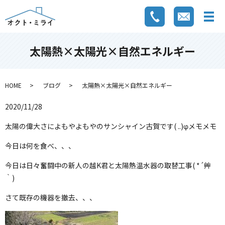
太陽熱×太陽光×自然エネルギー
HOME
ブログ
太陽熱×太陽光×自然エネルギー
2020/11/28
太陽の偉大さによもやよもやのサンシャイン古賀です( ..)φメモメモ
今日は何を食べ、、、
今日は日々奮闘中の新人の越K君と太陽熱温水器の取替工事( *´艸
｀)
さて既存の機器を撤去、、、