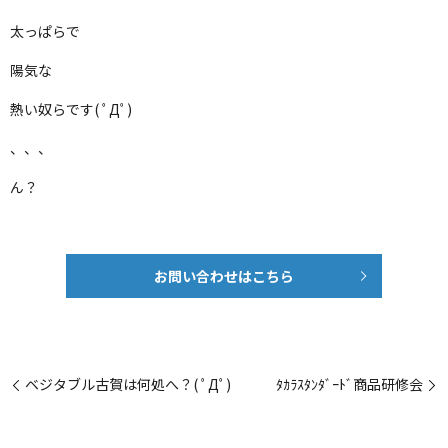
太っぱらで
陽気な
熱い奴らです( ﾟДﾟ)
、、、
ん？
お問い合わせはこちら
ベジタブル古賀は何処へ？( ﾟДﾟ)
ﾀｶﾗｽﾀﾝﾀﾞｰﾄﾞ商品研修会