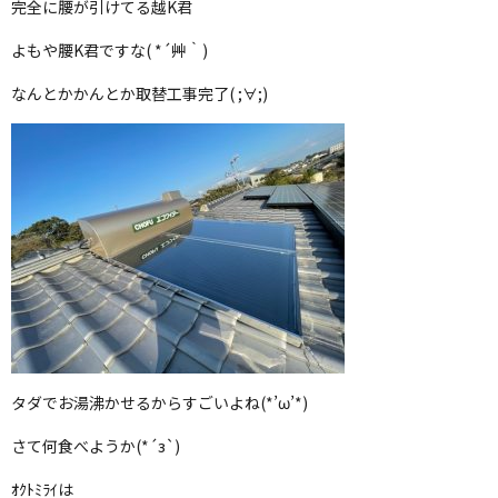
完全に腰が引けてる越K君
よもや腰K君ですな( *´艸｀)
なんとかかんとか取替工事完了( ;∀;)
タダでお湯沸かせるからすごいよね(*’ω’*)
さて何食べようか(*´з`)
ｵｸﾄﾐﾗｲは