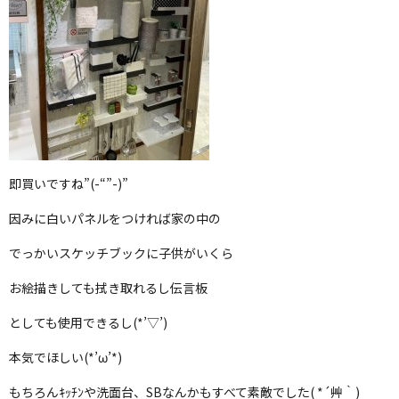
即買いですね”(-“”-)”
因みに白いパネルをつければ家の中の
でっかいスケッチブックに子供がいくら
お絵描きしても拭き取れるし伝言板
としても使用できるし(*’▽’)
本気でほしい(*’ω’*)
もちろんｷｯﾁﾝや洗面台、SBなんかもすべて素敵でした( *´艸｀)