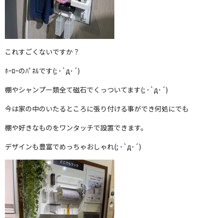
これすごくないですか？
ﾎｰﾛｰのﾊﾟﾈﾙです(; ･`д･´)
棚やシャンプー類全て磁石でくっついてます(; ･`д･´)
今は家の中のいたるところに張り付ける事ができ何処にでも
棚や好きなものをワンタッチで設置できます。
デザインも豊富でめっちゃおしゃれ(; ･`д･´)