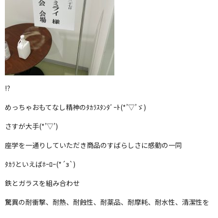
⁉
めっちゃおもてなし精神のﾀｶﾗｽﾀﾝﾀﾞｰﾄ(*’▽’ゞ)
さすが大手(*’▽’)
座学を一通りしていただき商品のすばらしさに感動の一同
ﾀｶﾗといえばﾎｰﾛｰ(*´з`)
鉄とガラスを組み合わせ
驚異の耐衝撃、耐熱、耐蝕性、耐薬品、耐摩耗、耐水性、清潔性を