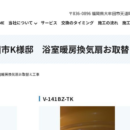
〒836-0896 福岡県大牟田市天道町
ME
当社について
サービス
交換のタイミング
施工の流れ
施
田市K様邸 浴室暖房換気扇お取替
室暖房換気扇お取替え工事
V-141BZ-TK